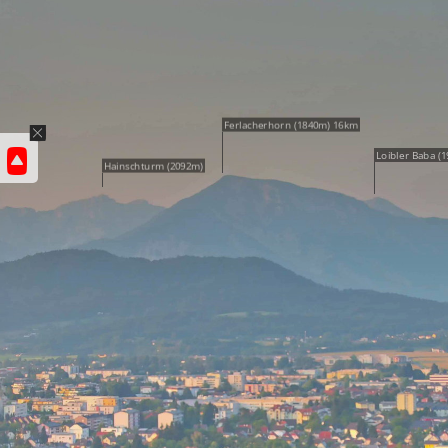
Ferlacherhorn (1840m) 16km
Loibler Baba (1
Hainschturm (2092m)